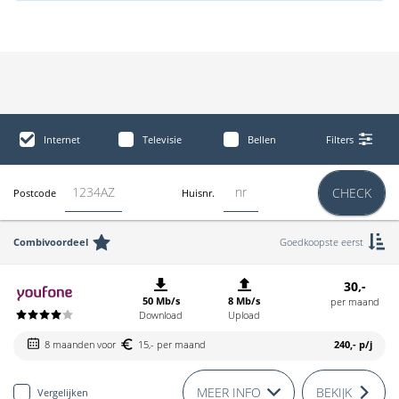
Internet
Televisie
Bellen
Filters
CHECK
Postcode
Huisnr.
Combivoordeel
Goedkoopste eerst
30,-
50 Mb/s
8 Mb/s
per maand
Download
Upload
8 maanden voor
15,- per maand
240,-
p/j
MEER INFO
BEKIJK
Vergelijken