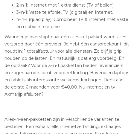
2-in-1: Internet met 1 extra dienst (TV of bellen).
3-in-1: Vaste telefonie, TV (digitaal) en Internet.
4-in-1 (quad play): Combineer TV & internet met vaste
en mobiele telefonie.
Wanneer je overstapt naar een alles in 1 pakket wordt alles
verzorgd door één provider. Je hebt één aanspreekpunt, dit
houdt in: 1 totaalfactuur voor alle diensten. Zo blijf je grip
houden op de lasten. En natuurlijk is dat erg voordelig. En
de oorzaak? Voor de 3-in-1 pakketten bieden leveranciers
en zogenaamde combivoordeel korting. Bovendien laptops
en tablets als interessante welkomstkortingen. Denk aan
de eerste 6 maanden voor €40,00. Nu
internet en tv
Akmarijp afsluiten
?
Alles-in-één-pakketten zijn in verschillende varianten te
bestellen. Een extra snelle internetverbinding, extraatjes
voor je televisie (live pauzeren, on demand films kijken,