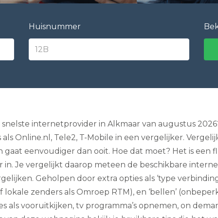
e
l
e
Huisnummer
Bek
v
i
s
i
e
I
n
t
e
r
n
nelste internetprovider in Alkmaar van augustus 2026? 
e
als Online.nl, Tele2, T-Mobile in een vergelijker. Verge
t
e
aat eenvoudiger dan ooit. Hoe dat moet? Het is een flui
n
n. Je vergelijkt daarop meteen de beschikbare internet
B
e
elijken. Geholpen door extra opties als ‘type verbinding’
l
l
 of lokale zenders als Omroep RTM), en ‘bellen’ (onbeper
e
s als vooruitkijken, tv programma’s opnemen, on demand 
n