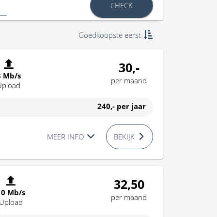
CHECK
Goedkoopste eerst
30,-
8 Mb/s
per maand
Upload
240,-
per jaar
MEER INFO
BEKIJK
32,50
10 Mb/s
per maand
Upload