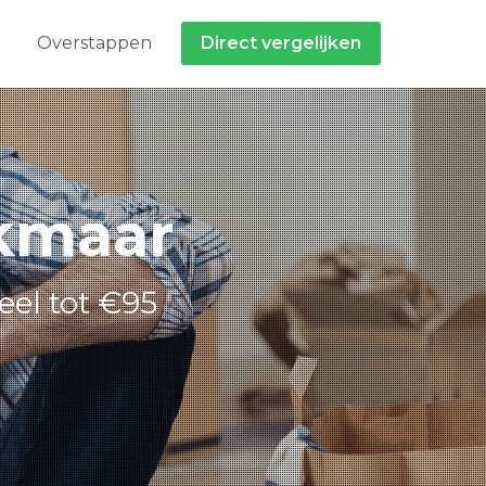
Overstappen
Direct vergelijken
lkmaar
eel tot €95