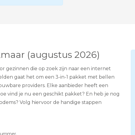
e
v
i
s
i
e
A
D
S
lkmaar (augustus 2026)
L
r gezinnen die op zoek zijn naar een internet
elden gaat het om een 3-in-1 pakket met bellen
trouwbare providers. Elke aanbieder heeft een
 vind je nu een geschikt pakket? En heb je nog
, modems? Volg hiervoor de handige stappen
snummer.