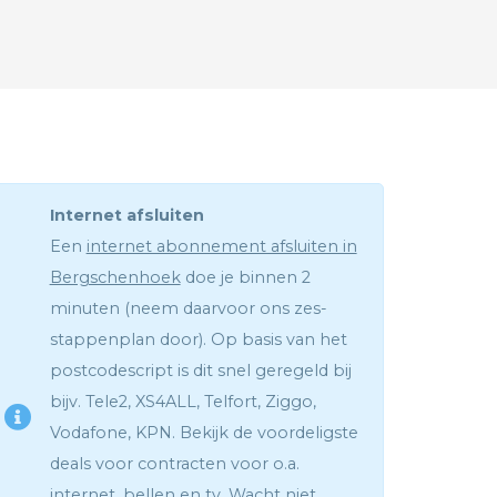
Internet afsluiten
Een
internet abonnement afsluiten in
Bergschenhoek
doe je binnen 2
minuten (neem daarvoor ons zes-
stappenplan door). Op basis van het
postcodescript is dit snel geregeld bij
bijv. Tele2, XS4ALL, Telfort, Ziggo,
Vodafone, KPN. Bekijk de voordeligste
deals voor contracten voor o.a.
internet, bellen en tv. Wacht niet