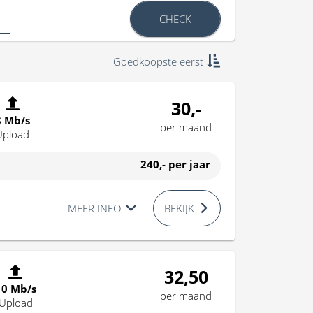
CHECK
Goedkoopste eerst
30,-
8 Mb/s
per maand
Upload
240,-
per jaar
MEER INFO
BEKIJK
32,50
10 Mb/s
per maand
Upload