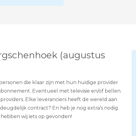
e
v
i
s
i
e
A
D
S
ergschenhoek (augustus
L
personen die klaar zijn met hun huidige provider
abonnement. Eventueel met televisie en/of bellen.
roviders. Elke leveranciers heeft de wereld aan
n deugdelijk contract? En heb je nog extra’s nodig
r hebben wij iets op gevonden!