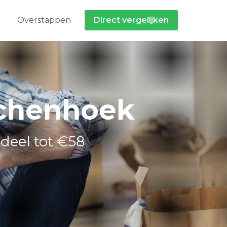
Overstappen
Direct vergelijken
schenhoek
deel tot €58