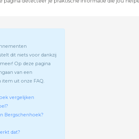
ze pagina detecteer je praktische informatie die jou help
G
l
a
s
v
e
z
e
bonnementen
l
elt dit niets voor dankzij
I
n
 meer! Op deze pagina
t
aangaan van een
e
r
 item uit onze FAQ.
a
c
t
oek vergelijken
i
bel?
e
v
r in Bergschenhoek?
e
T
e
erkt dat?
l