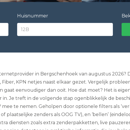
e
l
e
Huisnummer
Bek
v
i
s
i
e
I
n
t
e
r
n
internetprovider in Bergschenhoek van augustus 2026? Da
e
Fiber, KPN netjes naast elkaar gezet. Vergelijk problee
t
e
aat eenvoudiger dan ooit. Hoe dat moet? Het is eigenli
n
. Je treft in de volgende stap ogenblikkelijk de beschi
B
e
mee te nemen. Geholpen door optionele filters als ‘verb
l
l
 of plaatselijke zenders als OOG TV), en ‘bellen’ (eindel
e
tra diensten zoals extra zenderpakketten, live pauzeren
n