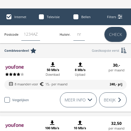
Internet
Televisie
Bellen
Filters
CHECK
Postcode
Huisnr.
Combivoordeel
Goedkoopste eerst
30,-
50 Mb/s
8 Mb/s
per maand
Download
Upload
8 maanden voor
15,- per maand
240,-
p/j
MEER INFO
BEKIJK
Vergelijken
32,50
100 Mb/s
10 Mb/s
per maand