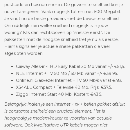
postcode en huisnummer in. De gewenste snelheid kun je
nu zelf aangeven. Vaak mogelijk tot en met 500 Megabit.
Je vindt nu de beste providers met de bewuste snelheid.
Onmiddellijk zien welke snelheid mogelijk is in jouw
woning? Klik dan rechtsboven op “snelste eerst”. De
pakketten met de hoogste snelheid tref je nu als eerste.
Hierna signaleer je actuele snelle pakketten die veel
afgesloten worden.
Caiway Alles-in-1 HD Easy Kabel 20 Mb vanaf +/- €51,5.
NLE Internet + TV 50 Mb / 50 Mb vanaf +/- €39,95.
Online.nl Glasvezel Internet + TV 50 Mb/s vanaf €48.
XS4ALL Compact + Televisie 40 Mb. Prijs: €57,5.
Ziggo Internet Start 40 Mb. Kosten: €43,5.
Belangrijk: indien je een internet + tv + bellen pakket afsluit
is constante snelheid een cruciaal element. Het is
hoognodig je modem/router te voorzien van actuele
software. Ook kwalitatieve UTP kabels mogen niet