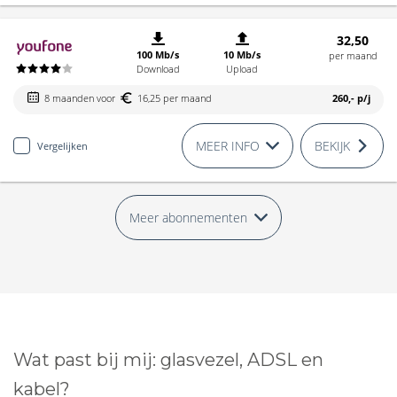
32,50
100 Mb/s
10 Mb/s
per maand
Download
Upload
8 maanden voor
16,25 per maand
260,-
p/j
MEER INFO
BEKIJK
Vergelijken
Meer abonnementen
Wat past bij mij: glasvezel, ADSL en
kabel?