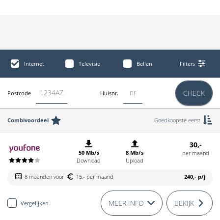
Internet
Televisie
Bellen
Filters
CHECK
Postcode
Huisnr.
Combivoordeel
Goedkoopste eerst
30,-
50 Mb/s
8 Mb/s
per maand
Download
Upload
8 maanden voor
15,- per maand
240,-
p/j
MEER INFO
BEKIJK
Vergelijken