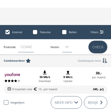
Internet
Televisie
Bellen
Filters
CHECK
Postcode
Huisnr.
Combivoordeel
Goedkoopste eerst
30,-
50 Mb/s
8 Mb/s
per maand
Download
Upload
8 maanden voor
15,- per maand
240,-
p/j
MEER INFO
BEKIJK
Vergelijken