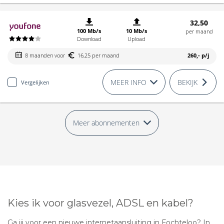
32,50
100 Mb/s
10 Mb/s
per maand
Download
Upload
8 maanden voor
16,25 per maand
260,-
p/j
MEER INFO
BEKIJK
Vergelijken
Meer abonnementen
Kies ik voor glasvezel, ADSL en kabel?
Ga jij voor een nieuwe internetaansluiting in Fochteloo? In