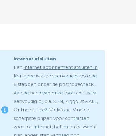
Internet afsluiten
Een
internet abonnement afsluiten in
Kortgene
is super eenvoudig (volg de
6 stappen onder de postcodecheck).
Aan de hand van onze tool is dit extra
eenvoudig bij o.a. KPN, Ziggo, XS4ALL,
Online.nl, Tele2, Vodafone. Vind de
scherpste prijzen voor contracten
voor o.a. internet, bellen en tv. Wacht
niet langer, stap vandaag nog