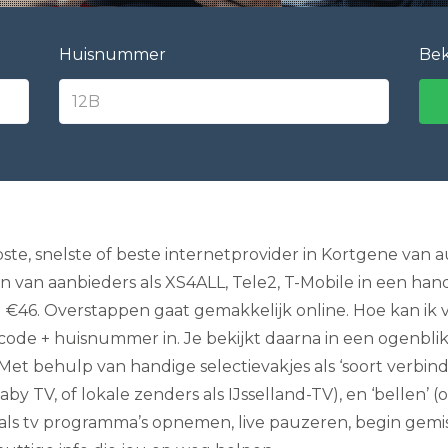
e
l
e
Huisnummer
Bek
v
i
s
i
e
I
n
t
e
r
n
te, snelste of beste internetprovider in Kortgene van 
e
n van aanbieders als XS4ALL, Tele2, T-Mobile in een hand
t
e
€46. Overstappen gaat gemakkelijk online. Hoe kan ik ver
n
code + huisnummer in. Je bekijkt daarna in een ogenblik
B
e
et behulp van handige selectievakjes als ‘soort verbindin
l
l
aby TV, of lokale zenders als IJsselland-TV), en ‘bellen’
e
ls tv programma’s opnemen, live pauzeren, begin gemist 
n