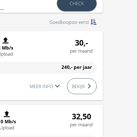
CHECK
Goedkoopste eerst
30,-
8 Mb/s
per maand
Upload
240,-
per jaar
MEER INFO
BEKIJK
32,50
10 Mb/s
per maand
Upload