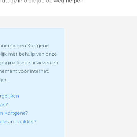
uttige info die jou op weg helpen.
G
l
a
s
v
e
z
e
bonnementen Kortgene
l
elijk met behulp van onze
I
n
pagina lees je adviezen en
t
nement voor internet.
e
r
gen.
a
c
t
rgelijken
i
bel?
e
v
 in Kortgene?
e
lles in 1 pakket?
T
e
l