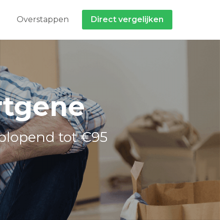
Overstappen
Direct vergelijken
rtgene
plopend tot €95