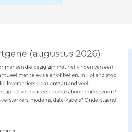
e
v
i
s
i
e
A
D
S
ortgene (augustus 2026)
L
oor mensen die bezig zijn met het vinden van een
ntueel met televisie en/of bellen. In Holland stop
lke leveranciers biedt ontzettend veel
oe stap je over naar een goede abonnementsvorm?
fi-versterkers, modems, data-kabels? Onderstaand
snummer.