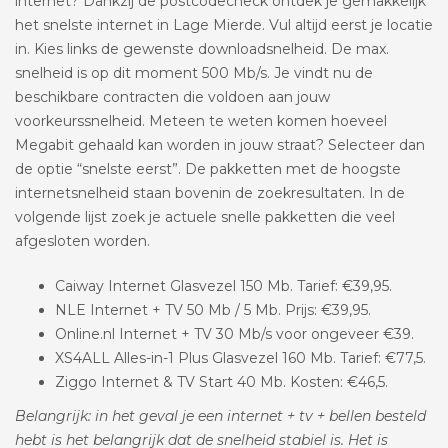
internet? Dankzij de postcodecheck ontdek je gemakkelijk
het snelste internet in Lage Mierde. Vul altijd eerst je locatie
in. Kies links de gewenste downloadsnelheid. De max.
snelheid is op dit moment 500 Mb/s. Je vindt nu de
beschikbare contracten die voldoen aan jouw
voorkeurssnelheid. Meteen te weten komen hoeveel
Megabit gehaald kan worden in jouw straat? Selecteer dan
de optie “snelste eerst”. De pakketten met de hoogste
internetsnelheid staan bovenin de zoekresultaten. In de
volgende lijst zoek je actuele snelle pakketten die veel
afgesloten worden.
Caiway Internet Glasvezel 150 Mb. Tarief: €39,95.
NLE Internet + TV 50 Mb / 5 Mb. Prijs: €39,95.
Online.nl Internet + TV 30 Mb/s voor ongeveer €39.
XS4ALL Alles-in-1 Plus Glasvezel 160 Mb. Tarief: €77,5.
Ziggo Internet & TV Start 40 Mb. Kosten: €46,5.
Belangrijk: in het geval je een internet + tv + bellen besteld
hebt is het belangrijk dat de snelheid stabiel is. Het is