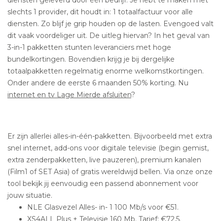
diensten geleverd door één bedrijf. Je hebt te maken met
slechts 1 provider, dit houdt in: 1 totaalfactuur voor alle
diensten. Zo blijf je grip houden op de lasten. Evengoed valt
dit vaak voordeliger uit. De uitleg hiervan? In het geval van
3-in-1 pakketten stunten leveranciers met hoge
bundelkortingen. Bovendien krijg je bij dergelijke
totaalpakketten regelmatig enorme welkomstkortingen.
Onder andere de eerste 6 maanden 50% korting. Nu
internet en tv Lage Mierde afsluiten
?
Er zijn allerlei alles-in-één-pakketten. Bijvoorbeeld met extra
snel internet, add-ons voor digitale televisie (begin gemist,
extra zenderpakketten, live pauzeren), premium kanalen
(Film1 of SET Asia) of gratis wereldwijd bellen. Via onze onze
tool bekijk jij eenvoudig een passend abonnement voor
jouw situatie.
NLE Glasvezel Alles- in- 1 100 Mb/s voor €51.
XS4ALL Plus + Televisie 160 Mb. Tarief: €72,5.