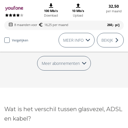
32,50
100 Mb/s
10 Mb/s
per maand
Download
Upload
8 maanden voor
16,25 per maand
260,-
p/j
MEER INFO
BEKIJK
Vergelijken
Meer abonnementen
Wat is het verschil tussen glasvezel, ADSL
en kabel?