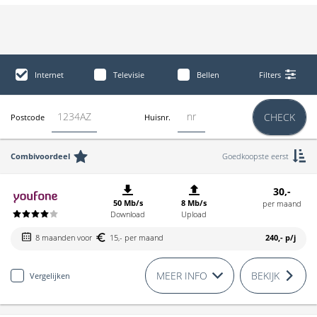
Internet
Televisie
Bellen
Filters
CHECK
Postcode
Huisnr.
Combivoordeel
Goedkoopste eerst
30,-
50 Mb/s
8 Mb/s
per maand
Download
Upload
8 maanden voor
15,- per maand
240,-
p/j
MEER INFO
BEKIJK
Vergelijken