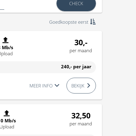
CHECK
Goedkoopste eerst
30,-
8 Mb/s
per maand
Upload
240,-
per jaar
MEER INFO
BEKIJK
32,50
10 Mb/s
per maand
Upload