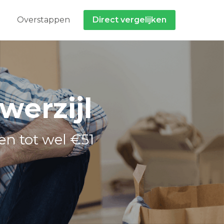
Overstappen
Direct vergelijken
werzijl
en tot wel €51