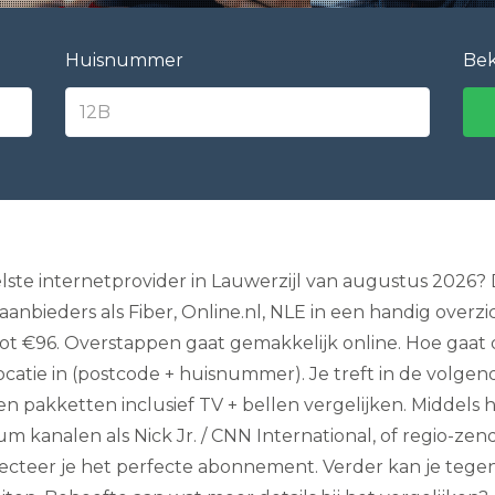
e
l
e
Huisnummer
Bek
v
i
s
i
e
I
n
t
e
r
n
te internetprovider in Lauwerzijl van augustus 2026? Da
e
anbieders als Fiber, Online.nl, NLE in een handig overzi
t
e
t €96. Overstappen gaat gemakkelijk online. Hoe gaat dit
n
ocatie in (postcode + huisnummer). Je treft in de volgen
B
e
n pakketten inclusief TV + bellen vergelijken. Middels ha
l
l
ium kanalen als Nick Jr. / CNN International, of regio-zen
e
ecteer je het perfecte abonnement. Verder kan je tegenw
n