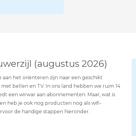
e
v
i
s
i
e
A
D
S
L
uwerzijl (augustus 2026)
 aan het oriënteren zijn naar een geschikt
met bellen en TV. In ons land hebben we ruim 14
iedt een wirwar aan abonnementen. Maar, wat is
ien heb je ook nog producten nog als wifi-
ervoor de handige stappen hieronder.