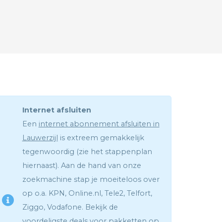
Internet afsluiten
Een
internet abonnement afsluiten in
Lauwerzijl
is extreem gemakkelijk
tegenwoordig (zie het stappenplan
hiernaast). Aan de hand van onze
zoekmachine stap je moeiteloos over
op o.a. KPN, Online.nl, Tele2, Telfort,
Ziggo, Vodafone. Bekijk de
voordeligste deals voor pakketten op