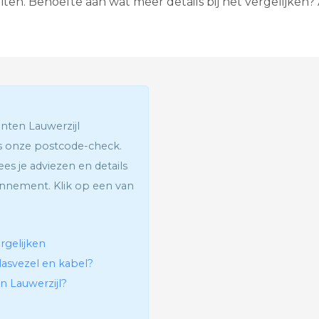
iten. Behoefte aan wat meer details bij het vergelijken?
G
l
a
s
v
e
z
e
l
nten Lauwerzijl
I
n
ls onze postcode-check.
t
lees je adviezen en details
e
r
onnement. Klik op een van
a
c
t
i
rgelijken
e
v
lasvezel en kabel?
e
in Lauwerzijl?
T
e
l