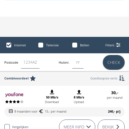
Internet
Televisie
Bellen
Filters
CHECK
Postcode
Huisnr.
Combivoordeel
Goedkoopste eerst
30,-
50 Mb/s
8 Mb/s
per maand
Download
Upload
8 maanden voor
15,- per maand
240,-
p/j
MEER INFO
BEKIJK
Vergelijken