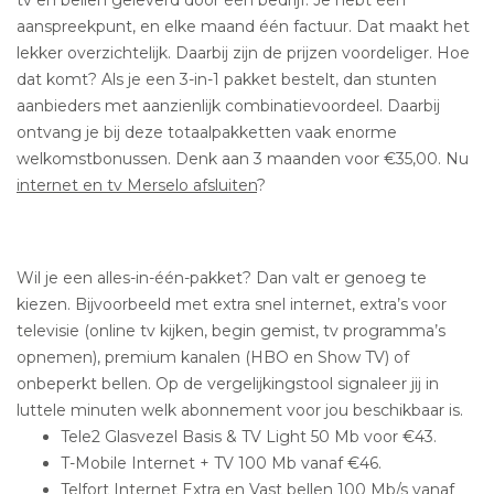
tv en bellen geleverd door één bedrijf. Je hebt één
aanspreekpunt, en elke maand één factuur. Dat maakt het
lekker overzichtelijk. Daarbij zijn de prijzen voordeliger. Hoe
dat komt? Als je een 3-in-1 pakket bestelt, dan stunten
aanbieders met aanzienlijk combinatievoordeel. Daarbij
ontvang je bij deze totaalpakketten vaak enorme
welkomstbonussen. Denk aan 3 maanden voor €35,00. Nu
internet en tv Merselo afsluiten
?
Wil je een alles-in-één-pakket? Dan valt er genoeg te
kiezen. Bijvoorbeeld met extra snel internet, extra’s voor
televisie (online tv kijken, begin gemist, tv programma’s
opnemen), premium kanalen (HBO en Show TV) of
onbeperkt bellen. Op de vergelijkingstool signaleer jij in
luttele minuten welk abonnement voor jou beschikbaar is.
Tele2 Glasvezel Basis & TV Light 50 Mb voor €43.
T-Mobile Internet + TV 100 Mb vanaf €46.
Telfort Internet Extra en Vast bellen 100 Mb/s vanaf