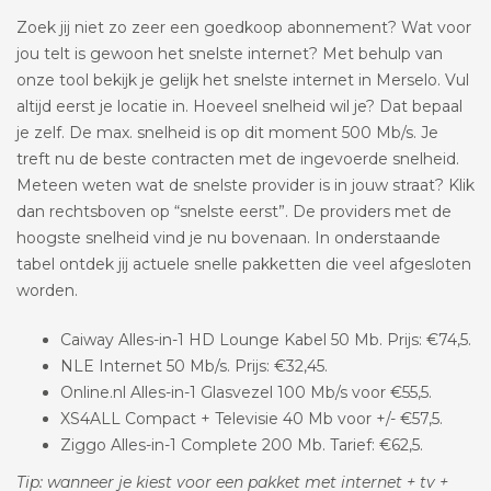
Zoek jij niet zo zeer een goedkoop abonnement? Wat voor
jou telt is gewoon het snelste internet? Met behulp van
onze tool bekijk je gelijk het snelste internet in Merselo. Vul
altijd eerst je locatie in. Hoeveel snelheid wil je? Dat bepaal
je zelf. De max. snelheid is op dit moment 500 Mb/s. Je
treft nu de beste contracten met de ingevoerde snelheid.
Meteen weten wat de snelste provider is in jouw straat? Klik
dan rechtsboven op “snelste eerst”. De providers met de
hoogste snelheid vind je nu bovenaan. In onderstaande
tabel ontdek jij actuele snelle pakketten die veel afgesloten
worden.
Caiway Alles-in-1 HD Lounge Kabel 50 Mb. Prijs: €74,5.
NLE Internet 50 Mb/s. Prijs: €32,45.
Online.nl Alles-in-1 Glasvezel 100 Mb/s voor €55,5.
XS4ALL Compact + Televisie 40 Mb voor +/- €57,5.
Ziggo Alles-in-1 Complete 200 Mb. Tarief: €62,5.
Tip: wanneer je kiest voor een pakket met internet + tv +