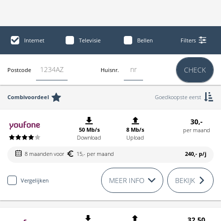
Internet
Televisie
Bellen
Filters
CHECK
Postcode
Huisnr.
Combivoordeel
Goedkoopste eerst
30,-
50 Mb/s
8 Mb/s
per maand
Download
Upload
8 maanden voor
15,- per maand
240,-
p/j
MEER INFO
BEKIJK
Vergelijken
32,50