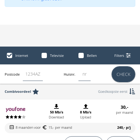
Internet
Televisie
Bellen
Filters
CHECK
Postcode
Huisnr.
Combivoordeel
Goedkoopste eerst
30,-
50 Mb/s
8 Mb/s
per maand
Download
Upload
8 maanden voor
15,- per maand
240,-
p/j