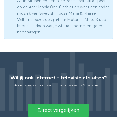
All-In Kitchen en een serie zoals Lost Girl afspeelt
op de Acer Iconia One 8 tablet en weer een ander
muziek van Swedish House Mafia & Pharrell
Williams opzet op zijn/haar Motorola Moto X4. Je
kunt alles doen wat je wilt, razendsnel en geen
beperkingen.
Wil jij ook internet + televisie afsluiten?
Vergelijk het aanbod overzicht voor gemeente Woensdrecht.
Direct vergelijken