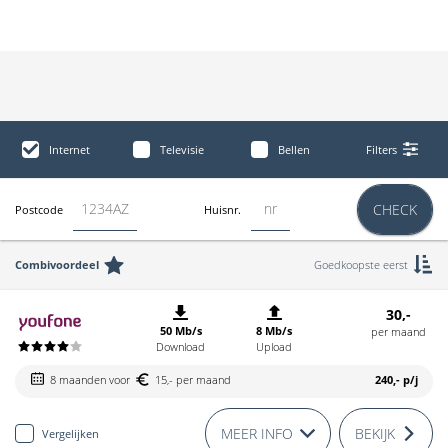
Internet
Televisie
Bellen
Filters
CHECK
Postcode
Huisnr.
Combivoordeel
Goedkoopste eerst
30,-
50 Mb/s
8 Mb/s
per maand
Download
Upload
8 maanden voor
15,- per maand
240,-
p/j
MEER INFO
BEKIJK
Vergelijken