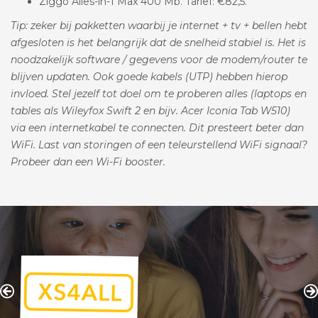
Ziggo Alles-in-1 Max 400 Mb. Tarief: €82,5.
Tip: zeker bij pakketten waarbij je internet + tv + bellen hebt
afgesloten is het belangrijk dat de snelheid stabiel is. Het is
noodzakelijk software / gegevens voor de modem/router te
blijven updaten. Ook goede kabels (UTP) hebben hierop
invloed. Stel jezelf tot doel om te proberen alles (laptops en
tables als Wileyfox Swift 2 en bijv. Acer Iconia Tab W510)
via een internetkabel te connecten. Dit presteert beter dan
WiFi. Last van storingen of een teleurstellend WiFi signaal?
Probeer dan een Wi-Fi booster.