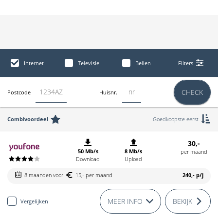
Internet
Televisie
Bellen
Filters
CHECK
Postcode
Huisnr.
Combivoordeel
Goedkoopste eerst
30,-
50 Mb/s
8 Mb/s
per maand
Download
Upload
8 maanden voor
15,- per maand
240,-
p/j
MEER INFO
BEKIJK
Vergelijken