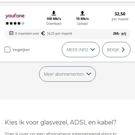
32,50
100 Mb/s
10 Mb/s
per maand
Download
Upload
8 maanden voor
16,25 per maand
260,-
p/j
MEER INFO
BEKIJK
Vergelijken
Meer abonnementen
Kies ik voor glasvezel, ADSL en kabel?
Stap jij over op een alternatieve internetaansluiting in