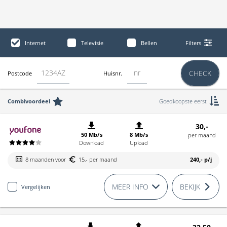
Internet
Televisie
Bellen
Filters
CHECK
Postcode
Huisnr.
Combivoordeel
Goedkoopste eerst
30,-
50 Mb/s
8 Mb/s
per maand
Download
Upload
8 maanden voor
15,- per maand
240,-
p/j
MEER INFO
BEKIJK
Vergelijken