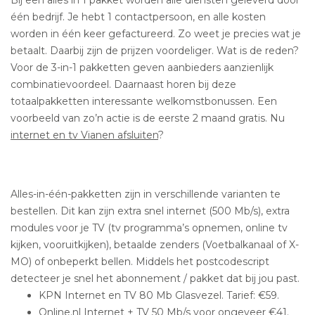
Bij een alles in 1 pakket worden alle diensten geleverd door
één bedrijf. Je hebt 1 contactpersoon, en alle kosten
worden in één keer gefactureerd. Zo weet je precies wat je
betaalt. Daarbij zijn de prijzen voordeliger. Wat is de reden?
Voor de 3-in-1 pakketten geven aanbieders aanzienlijk
combinatievoordeel. Daarnaast horen bij deze
totaalpakketten interessante welkomstbonussen. Een
voorbeeld van zo’n actie is de eerste 2 maand gratis. Nu
internet en tv Vianen afsluiten
?
Alles-in-één-pakketten zijn in verschillende varianten te
bestellen. Dit kan zijn extra snel internet (500 Mb/s), extra
modules voor je TV (tv programma’s opnemen, online tv
kijken, vooruitkijken), betaalde zenders (Voetbalkanaal of X-
MO) of onbeperkt bellen. Middels het postcodescript
detecteer je snel het abonnement / pakket dat bij jou past.
KPN Internet en TV 80 Mb Glasvezel. Tarief: €59.
Online.nl Internet + TV 50 Mb/s voor ongeveer €41.