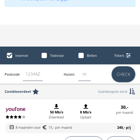
Internet
Televisie
Bellen
Filters
CHECK
Postcode
Huisnr.
Combivoordeel
Goedkoopste eerst
30,-
50 Mb/s
8 Mb/s
per maand
Download
Upload
8 maanden voor
15,- per maand
240,-
p/j