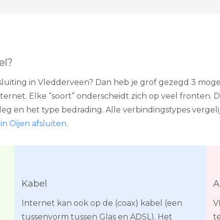
el?
uiting in Vledderveen? Dan heb je grof gezegd 3 mogel
rnet. Elke “soort” onderscheidt zich op veel fronten. De
leg en het type bedrading. Alle verbindingstypes vergel
in Oijen afsluiten
.
Kabel
A
Internet kan ook op de (coax) kabel (een
V
tussenvorm tussen Glas en ADSL). Het
t