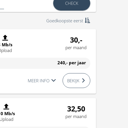
CHECK
Goedkoopste eerst
30,-
8 Mb/s
per maand
Upload
240,-
per jaar
MEER INFO
BEKIJK
32,50
10 Mb/s
per maand
Upload