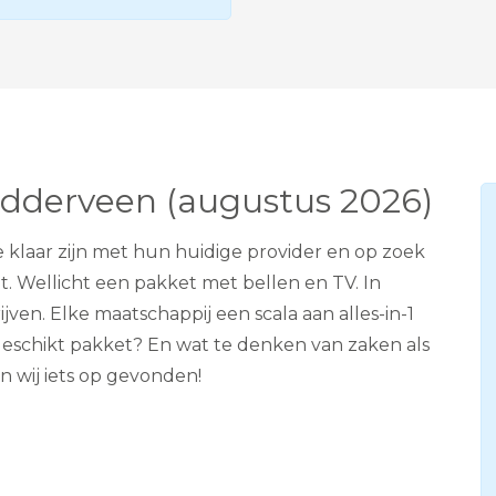
e
v
i
s
i
e
A
D
S
ledderveen (augustus 2026)
L
e klaar zijn met hun huidige provider en op zoek
. Wellicht een pakket met bellen en TV. In
ven. Elke maatschappij een scala aan alles-in-1
geschikt pakket? En wat te denken van zaken als
 wij iets op gevonden!