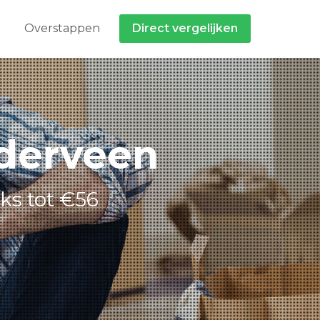
Overstappen
Direct vergelijken
dderveen
cks tot €56