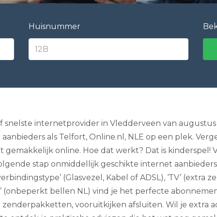
e
l
e
Huisnummer
Bek
v
i
s
i
e
I
n
t
e
r
n
 snelste internetprovider in Vledderveen van augustus 20
e
ieders als Telfort, Online.nl, NLE op een plek. Verge
t
e
gemakkelijk online. Hoe dat werkt? Dat is kinderspel! V
n
olgende stap onmiddellijk geschikte internet aanbieders 
B
e
s ‘verbindingstype’ (Glasvezel, Kabel of ADSL), ‘TV’ (extra 
l
l
n’ (onbeperkt bellen NL) vind je het perfecte abonneme
e
zenderpakketten, vooruitkijken afsluiten. Wil je extra a
n