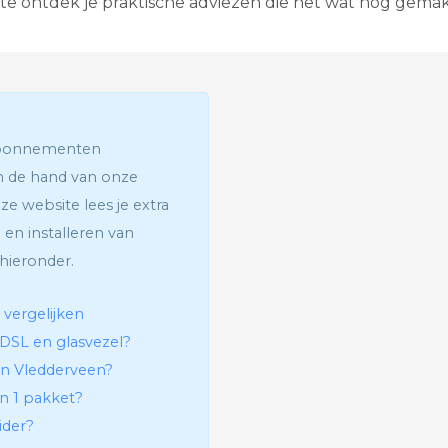
e ontdek je praktische adviezen die het wat nog gemak
G
l
a
s
v
e
z
e
 abonnementen
l
an de hand van onze
I
n
ze website lees je extra
t
 en installeren van
e
r
hieronder.
a
c
t
 vergelijken
i
ADSL en glasvezel?
e
v
 in Vledderveen?
e
in 1 pakket?
T
e
ider?
l