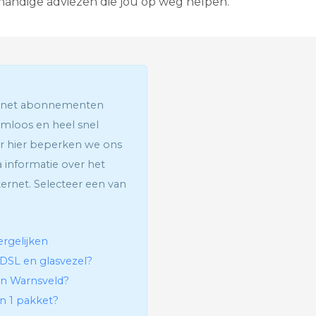
 handige adviezen die jou op weg helpen.
G
l
a
s
v
e
z
e
ernet abonnementen
l
emloos en heel snel
I
n
r hier beperken we ons
t
a informatie over het
e
r
rnet. Selecteer een van
a
c
t
i
ergelijken
e
v
ADSL en glasvezel?
e
 in Warnsveld?
T
e
in 1 pakket?
l