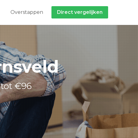
Overstappen
Direct vergelijken
rnsveld
 tot €96