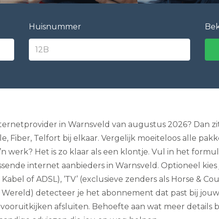
e
l
e
Huisnummer
Bek
v
i
s
i
e
I
n
t
e
r
n
internetprovider in Warnsveld van augustus 2026? Dan zit
e
le, Fiber, Telfort bij elkaar. Vergelijk moeiteloos alle p
t
e
’n werk? Het is zo klaar als een klontje. Vul in het form
n
ende internet aanbieders in Warnsveld. Optioneel kies j
B
e
el, Kabel of ADSL), ‘TV’ (exclusieve zenders als Horse & 
l
l
kt Wereld) detecteer je het abonnement dat past bij jo
e
 vooruitkijken afsluiten. Behoefte aan wat meer details 
n