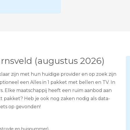
e
v
i
s
i
e
A
D
S
L
arnsveld (augustus 2026)
laar zijn met hun huidige provider en op zoek zijn
ioneel een Alles in 1 pakket met bellen en TV. In
s. Elke maatschappij heeft een ruim aanbod aan
ikt pakket? Heb je ook nog zaken nodig als data-
iets op gevonden!
postcode en huisnummer).