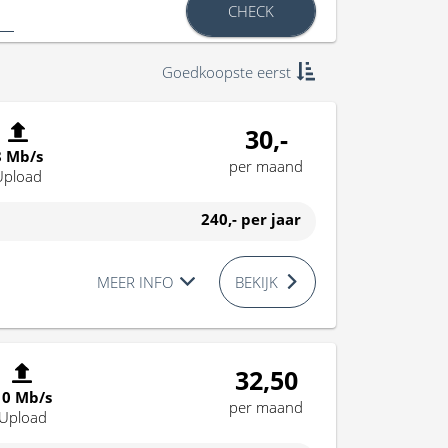
CHECK
Goedkoopste eerst
30,-
8 Mb/s
per maand
Upload
240,-
per jaar
MEER INFO
BEKIJK
32,50
10 Mb/s
per maand
Upload