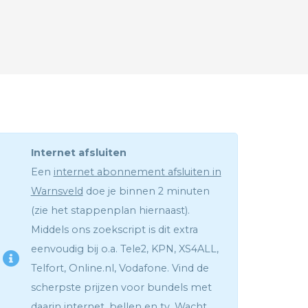
Internet afsluiten
Een
internet abonnement afsluiten in
Warnsveld
doe je binnen 2 minuten
(zie het stappenplan hiernaast).
Middels ons zoekscript is dit extra
eenvoudig bij o.a. Tele2, KPN, XS4ALL,
Telfort, Online.nl, Vodafone. Vind de
scherpste prijzen voor bundels met
daarin internet, bellen en tv. Wacht