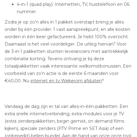
4-in-1 (quad play): Internetten, TV, huistelefoon en 06
nummer.
Zodra je op zo’n alles in 1 pakket overstapt breng je alles
onder bij één provider. 1 vast aanspreekpunt, en alle kosten
worden in één keer gefactureerd. Je hebt 100% overzicht.
Daarnaast is het veel voordeliger. De uitleg hiervan? Voor
de 3-in-1 pakketten stunten leveranciers met aantrekkelijk
combinatie korting. Tevens ontvang je bij deze
totaalpakketten vaak interessante welkomstbonussen. Een
voorbeeld van zo’n actie is de eerste 6 maanden voor
€40,00. Nu
internet en tv Wekerom afsluiten
?
Vandaag de dag zijn er tal van alles-in-één-pakketten. Een
extra snelle internetverbinding, extra modules voor je TV
(extra zenderpakketten, begin gemist, on demand films
kijken), speciale zenders (PTV Prime en SET Asia) of een
(onbeperkt) bellen-bundel. Aan de hand van onze onze tool