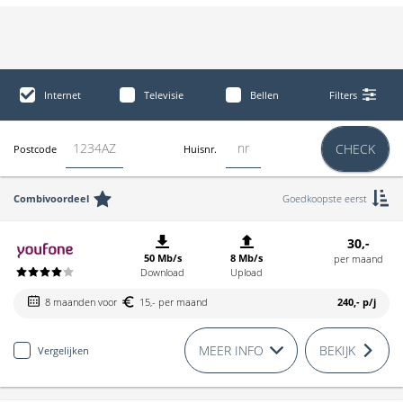
Internet
Televisie
Bellen
Filters
CHECK
Postcode
Huisnr.
Combivoordeel
Goedkoopste eerst
30,-
50 Mb/s
8 Mb/s
per maand
Download
Upload
8 maanden voor
15,- per maand
240,-
p/j
MEER INFO
BEKIJK
Vergelijken