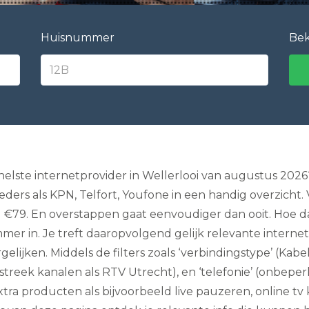
e
l
e
Huisnummer
Bek
v
i
s
i
e
I
n
t
e
r
n
lste internetprovider in Wellerlooi van augustus 2026?
e
eders als KPN, Telfort, Youfone in een handig overzicht.
t
e
 €79. En overstappen gaat eenvoudiger dan ooit. Hoe da
n
r in. Je treft daaropvolgend gelijk relevante internet 
B
e
lijken. Middels de filters zoals ‘verbindingstype’ (Kabel,
l
l
reek kanalen als RTV Utrecht), en ‘telefonie’ (onbeperk
e
ra producten als bijvoorbeeld live pauzeren, online tv k
n