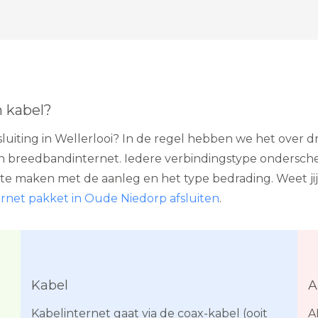
n kabel?
uiting in Wellerlooi? In de regel hebben we het over d
n breedbandinternet. Iedere verbindingstype onderschei
 te maken met de aanleg en het type bedrading. Weet jij
ernet pakket in Oude Niedorp afsluiten
.
Kabel
A
t
Kabelinternet gaat via de coax-kabel (ooit
A