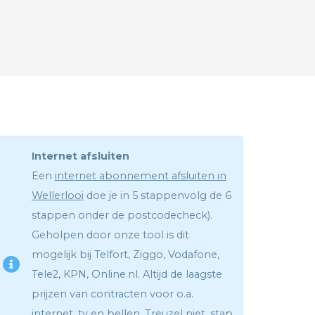
Internet afsluiten
Een
internet abonnement afsluiten in
Wellerlooi
doe je in 5 stappenvolg de 6
stappen onder de postcodecheck).
Geholpen door onze tool is dit
mogelijk bij Telfort, Ziggo, Vodafone,
Tele2, KPN, Online.nl. Altijd de laagste
prijzen van contracten voor o.a.
internet, tv en bellen. Treuzel niet, stap