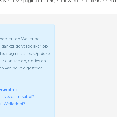
sis van deze pagina ontdek je relevante info die kunnen 
G
l
a
s
v
e
z
e
nnementen Wellerlooi
l
 dankzij de vergelijker op
I
n
t is nog niet alles. Op deze
t
ver contracten, opties en
e
r
en van de veelgestelde
a
c
t
i
ergelijken
e
v
lasvezel en kabel?
e
in Wellerlooi?
T
e
l