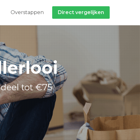
Overstappen
Direct vergelijken
lerlooi
deel tot €75