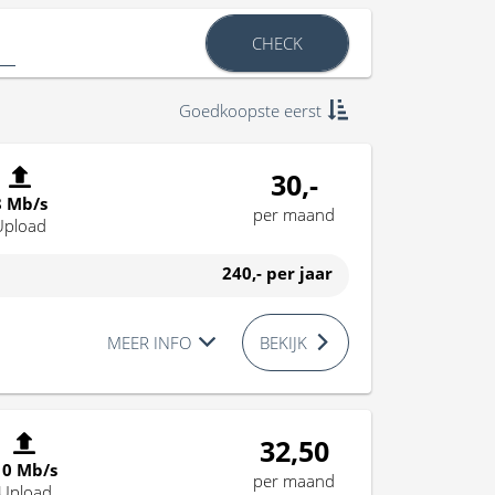
CHECK
Goedkoopste eerst
30,-
8 Mb/s
per maand
Upload
240,-
per jaar
MEER INFO
BEKIJK
32,50
10 Mb/s
per maand
Upload