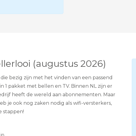
e
v
i
s
i
e
A
D
S
L
llerlooi (augustus 2026)
die bezig zijn met het vinden van een passend
n 1 pakket met bellen en TV. Binnen NL zijn er
-bedrijf heeft de wereld aan abonnementen. Maar
je ook nog zaken nodig als wifi-versterkers,
e stappen!
in.