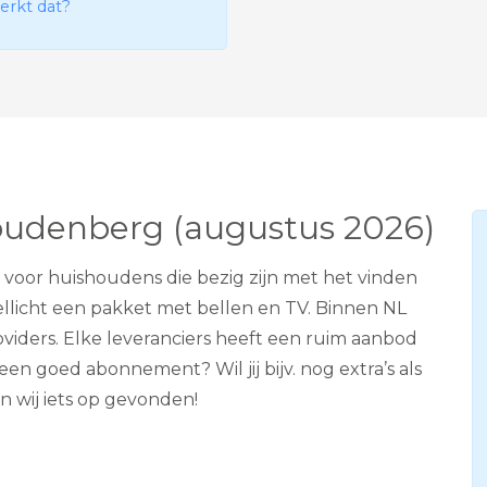
erkt dat?
e
v
i
s
i
e
A
D
S
L
Woudenberg (augustus 2026)
 voor huishoudens die bezig zijn met het vinden
llicht een pakket met bellen en TV. Binnen NL
iders. Elke leveranciers heeft een ruim aanbod
 een goed abonnement? Wil jij bijv. nog extra’s als
 wij iets op gevonden!