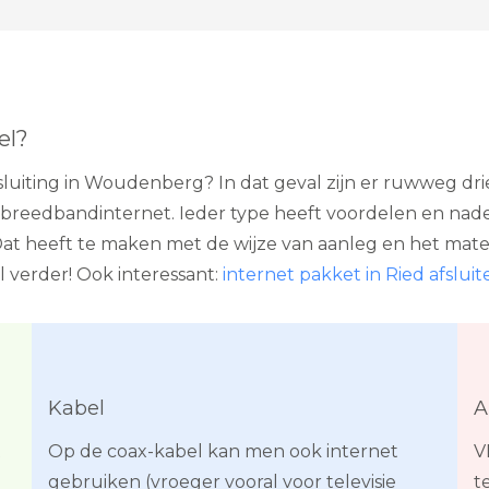
el?
uiting in Woudenberg? In dat geval zijn er ruwweg dri
breedbandinternet. Ieder type heeft voordelen en nadele
 Dat heeft te maken met de wijze van aanleg en het mater
l verder! Ook interessant:
internet pakket in Ried afsluit
Kabel
A
t
Op de coax-kabel kan men ook internet
V
gebruiken (vroeger vooral voor televisie
t