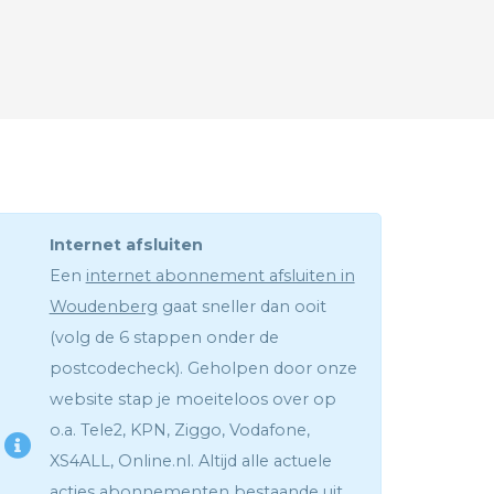
Internet afsluiten
Een
internet abonnement afsluiten in
Woudenberg
gaat sneller dan ooit
(volg de 6 stappen onder de
postcodecheck). Geholpen door onze
website stap je moeiteloos over op
o.a. Tele2, KPN, Ziggo, Vodafone,
XS4ALL, Online.nl. Altijd alle actuele
acties abonnementen bestaande uit