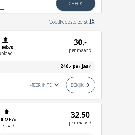
CHECK
Goedkoopste eerst
30,-
8 Mb/s
per maand
Upload
240,-
per jaar
MEER INFO
BEKIJK
32,50
10 Mb/s
per maand
Upload