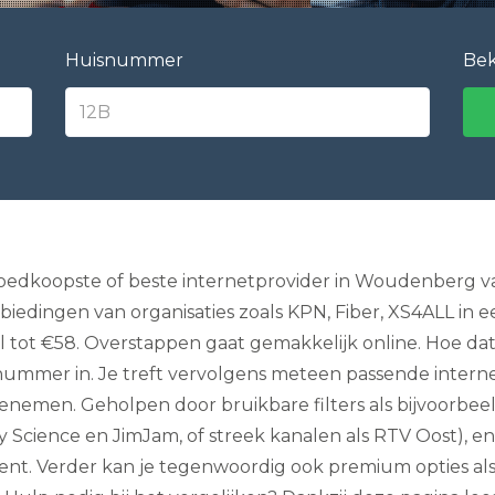
e
l
e
Huisnummer
Bek
v
i
s
i
e
I
n
t
e
r
n
goedkoopste of beste internetprovider in Woudenberg v
e
biedingen van organisaties zoals KPN, Fiber, XS4ALL in e
t
e
tot €58. Overstappen gaat gemakkelijk online. Hoe dat m
n
nummer in. Je treft vervolgens meteen passende intern
B
e
eenemen. Geholpen door bruikbare filters als bijvoorbeeld
l
l
ry Science en JimJam, of streek kanalen als RTV Oost), en
e
nt. Verder kan je tegenwoordig ook premium opties als
n