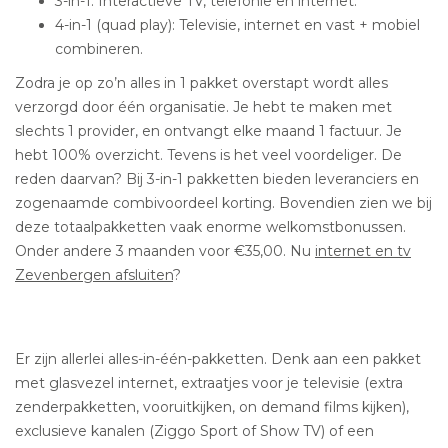
3-in-1: Interactieve TV, telefonie en internet.
4-in-1 (quad play): Televisie, internet en vast + mobiel
combineren.
Zodra je op zo’n alles in 1 pakket overstapt wordt alles
verzorgd door één organisatie. Je hebt te maken met
slechts 1 provider, en ontvangt elke maand 1 factuur. Je
hebt 100% overzicht. Tevens is het veel voordeliger. De
reden daarvan? Bij 3-in-1 pakketten bieden leveranciers en
zogenaamde combivoordeel korting. Bovendien zien we bij
deze totaalpakketten vaak enorme welkomstbonussen.
Onder andere 3 maanden voor €35,00. Nu
internet en tv
Zevenbergen afsluiten
?
Er zijn allerlei alles-in-één-pakketten. Denk aan een pakket
met glasvezel internet, extraatjes voor je televisie (extra
zenderpakketten, vooruitkijken, on demand films kijken),
exclusieve kanalen (Ziggo Sport of Show TV) of een