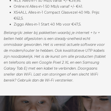
NLE Alles-in-1 50 Mb/s vanaf +/- €39,95.
Online.nl Alles-in-1 50 Mb/s vanaf +/- €41.
XS4ALL Alles-in-1 Compact Glasvezel 40 Mb. Prijs:
€62,5.
Ziggo Alles-in-1 Start 40 Mb voor €47,5.
Belangrijk: zeker bij pakketten waarbij je internet + tv +
bellen hebt afgesloten is een steady-snelheid echt
onmisbaar geworden. Het is vereist actuele software voor
de modem/router te hebben. Ook kwalitatieve UTP kabels
zijn noodzakelijk. Het is de kunst om alle producten (tablet
en telefoons als een Google Pixel 2 XL en een Samsung
Galaxy Tab E) met een kabel te verbinden. Doorgaans
sneller dan WiFi. Last van storingen of een slecht WiFi
bereik? Gebruik dan de Wi-Fi versterker.