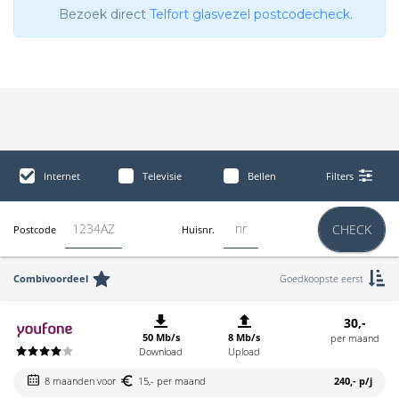
Bezoek direct
Telfort glasvezel postcodecheck
.
Internet
Televisie
Bellen
Filters
CHECK
Postcode
Huisnr.
Combivoordeel
Goedkoopste eerst
30,-
50 Mb/s
8 Mb/s
per maand
Download
Upload
8 maanden voor
15,- per maand
240,-
p/j