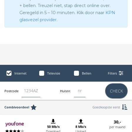
+ bellen. Treuzel niet, stap direct online over.
Geregeld in 5 – 10 minuten. Klik door naar
KPN
glasvezel provider
.
Internet
Televisie
Bellen
Filters
CHECK
Postcode
Huisnr.
Combivoordeel
Goedkoopste eerst
30,-
50 Mb/s
8 Mb/s
per maand
Download
Upload