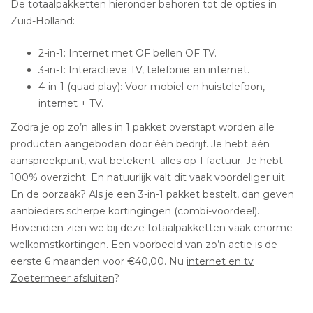
De totaalpakketten hieronder behoren tot de opties in
Zuid-Holland:
2-in-1: Internet met OF bellen OF TV.
3-in-1: Interactieve TV, telefonie en internet.
4-in-1 (quad play): Voor mobiel en huistelefoon,
internet + TV.
Zodra je op zo’n alles in 1 pakket overstapt worden alle
producten aangeboden door één bedrijf. Je hebt één
aanspreekpunt, wat betekent: alles op 1 factuur. Je hebt
100% overzicht. En natuurlijk valt dit vaak voordeliger uit.
En de oorzaak? Als je een 3-in-1 pakket bestelt, dan geven
aanbieders scherpe kortingingen (combi-voordeel).
Bovendien zien we bij deze totaalpakketten vaak enorme
welkomstkortingen. Een voorbeeld van zo’n actie is de
eerste 6 maanden voor €40,00. Nu
internet en tv
Zoetermeer afsluiten
?