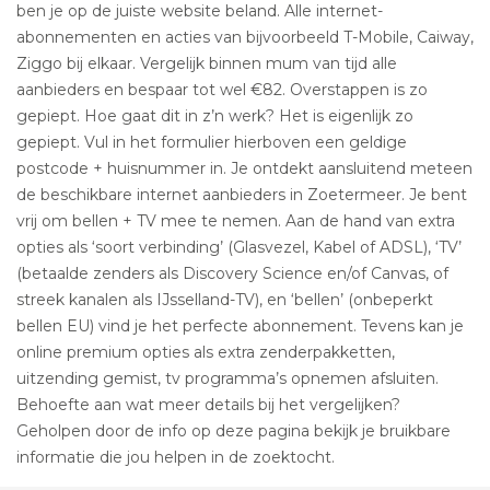
ben je op de juiste website beland. Alle internet-
abonnementen en acties van bijvoorbeeld T-Mobile, Caiway,
Ziggo bij elkaar. Vergelijk binnen mum van tijd alle
aanbieders en bespaar tot wel €82. Overstappen is zo
gepiept. Hoe gaat dit in z’n werk? Het is eigenlijk zo
gepiept. Vul in het formulier hierboven een geldige
postcode + huisnummer in. Je ontdekt aansluitend meteen
de beschikbare internet aanbieders in Zoetermeer. Je bent
vrij om bellen + TV mee te nemen. Aan de hand van extra
opties als ‘soort verbinding’ (Glasvezel, Kabel of ADSL), ‘TV’
(betaalde zenders als Discovery Science en/of Canvas, of
streek kanalen als IJsselland-TV), en ‘bellen’ (onbeperkt
bellen EU) vind je het perfecte abonnement. Tevens kan je
online premium opties als extra zenderpakketten,
uitzending gemist, tv programma’s opnemen afsluiten.
Behoefte aan wat meer details bij het vergelijken?
Geholpen door de info op deze pagina bekijk je bruikbare
informatie die jou helpen in de zoektocht.