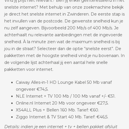
Vind jij prijs niet relevant? Ben jij enkel geïnteresseerd in het
snelste internet? Met behulp van onze zoekmachine bekijk
je direct het snelste internet in Zwinderen. De eerste stap is
het invullen van de postcode. De gewenste snelheid kun je
nu zelf aangeven. Bijvoorbeeld 200 Mb/s of 400 Mb/s. Je
achterhaalt nu relevante aanbiedingen met de ingevoerde
snelheid. À la minute zien wat de maximum snelheid is bij
jou in de straat? Selecteer dan de optie “snelste eerst”. De
pakketten met de hoogste snelheid vind je nu bovenaan. In
de volgende lijst achterhaal jij een aantal hele snelle
pakketten voor internet.
Caiway Alles-in-1 HD Lounge Kabel 50 Mb vanaf
ongeveer €74,5.
NLE Internet + TV 100 Mb / 100 Mb vanaf +/- €51.
Online.nl Internet 20 Mb voor ongeveer €27,5.
XS4ALL Plus + Bellen 160 Mb. Tarief: €60.
Ziggo Internet & TV Start 40 Mb. Tarief: €46,5.
Details: indien je een internet + tv + bellen pakket afsluit