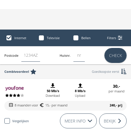
Internet
Televisie
Bellen
Filters
CHECK
Postcode
Huisnr.
Combivoordeel
Goedkoopste eerst
30,-
50 Mb/s
8 Mb/s
per maand
Download
Upload
8 maanden voor
15,- per maand
240,-
p/j
MEER INFO
BEKIJK
Vergelijken