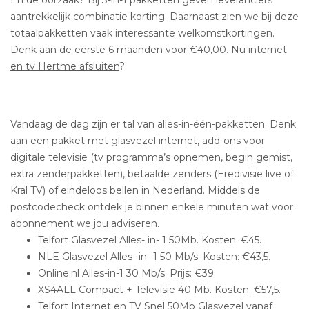
En de oorzaak? Bij 3-in-1 pakketten geven leveranciers
aantrekkelijk combinatie korting. Daarnaast zien we bij deze
totaalpakketten vaak interessante welkomstkortingen.
Denk aan de eerste 6 maanden voor €40,00. Nu
internet
en tv Hertme afsluiten
?
Vandaag de dag zijn er tal van alles-in-één-pakketten. Denk
aan een pakket met glasvezel internet, add-ons voor
digitale televisie (tv programma’s opnemen, begin gemist,
extra zenderpakketten), betaalde zenders (Eredivisie live of
Kral TV) of eindeloos bellen in Nederland. Middels de
postcodecheck ontdek je binnen enkele minuten wat voor
abonnement we jou adviseren.
Telfort Glasvezel Alles- in- 1 50Mb. Kosten: €45.
NLE Glasvezel Alles- in- 1 50 Mb/s. Kosten: €43,5.
Online.nl Alles-in-1 30 Mb/s. Prijs: €39.
XS4ALL Compact + Televisie 40 Mb. Kosten: €57,5.
Telfort Internet en TV Snel 50Mb Glasvezel vanaf