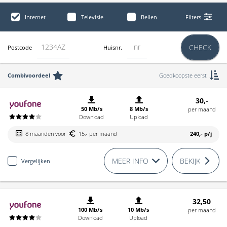
Internet
Televisie
Bellen
Filters
CHECK
Postcode
Huisnr.
Combivoordeel
Goedkoopste eerst
30,-
50 Mb/s
8 Mb/s
per maand
Download
Upload
8 maanden voor
15,- per maand
240,-
p/j
MEER INFO
BEKIJK
Vergelijken
32,50
100 Mb/s
10 Mb/s
per maand
Download
Upload