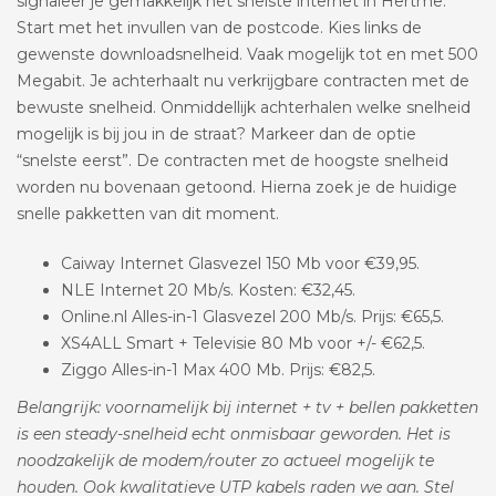
signaleer je gemakkelijk het snelste internet in Hertme.
Start met het invullen van de postcode. Kies links de
gewenste downloadsnelheid. Vaak mogelijk tot en met 500
Megabit. Je achterhaalt nu verkrijgbare contracten met de
bewuste snelheid. Onmiddellijk achterhalen welke snelheid
mogelijk is bij jou in de straat? Markeer dan de optie
“snelste eerst”. De contracten met de hoogste snelheid
worden nu bovenaan getoond. Hierna zoek je de huidige
snelle pakketten van dit moment.
Caiway Internet Glasvezel 150 Mb voor €39,95.
NLE Internet 20 Mb/s. Kosten: €32,45.
Online.nl Alles-in-1 Glasvezel 200 Mb/s. Prijs: €65,5.
XS4ALL Smart + Televisie 80 Mb voor +/- €62,5.
Ziggo Alles-in-1 Max 400 Mb. Prijs: €82,5.
Belangrijk: voornamelijk bij internet + tv + bellen pakketten
is een steady-snelheid echt onmisbaar geworden. Het is
noodzakelijk de modem/router zo actueel mogelijk te
houden. Ook kwalitatieve UTP kabels raden we aan. Stel