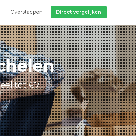
Overstappen
Direct vergelijken
chelen
eel tot €71