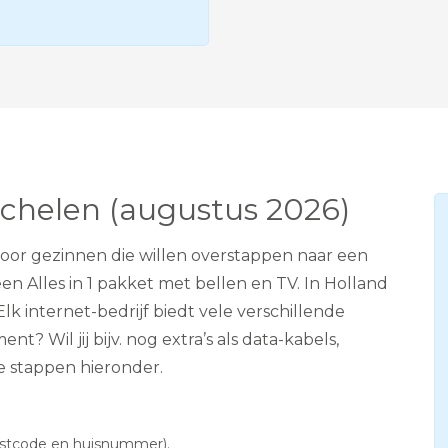
e
v
i
s
i
e
A
D
S
L
echelen (augustus 2026)
 voor gezinnen die willen overstappen naar een
n Alles in 1 pakket met bellen en TV. In Holland
lk internet-bedrijf biedt vele verschillende
? Wil jij bijv. nog extra’s als data-kabels,
e stappen hieronder.
postcode en huisnummer).