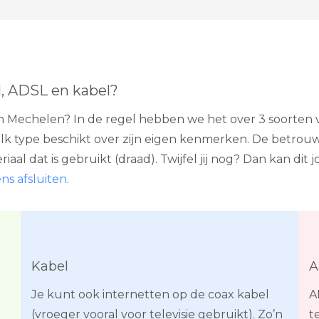
l, ADSL en kabel?
 in Mechelen? In de regel hebben we het over 3 soorten v
k type beschikt over zijn eigen kenmerken. De betrou
al dat is gebruikt (draad). Twijfel jij nog? Dan kan dit 
ens afsluiten
.
Kabel
A
Je kunt ook internetten op de coax kabel
A
(vroeger vooral voor televisie gebruikt). Zo’n
t