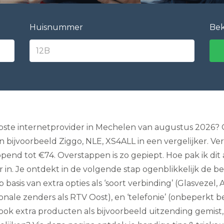
e
l
e
Huisnummer
Bek
v
i
s
i
e
I
n
t
e
r
n
pste internetprovider in Mechelen van augustus 2026? Op
e
bijvoorbeeld Ziggo, NLE, XS4ALL in een vergelijker. Ve
t
e
 tot €74. Overstappen is zo gepiept. Hoe pak ik dit aan
n
n. Je ontdekt in de volgende stap ogenblikkelijk de be
B
e
p basis van extra opties als ‘soort verbinding’ (Glasvezel, 
l
l
ionale zenders als RTV Oost), en ‘telefonie’ (onbeperkt b
e
k extra producten als bijvoorbeeld uitzending gemist,
n