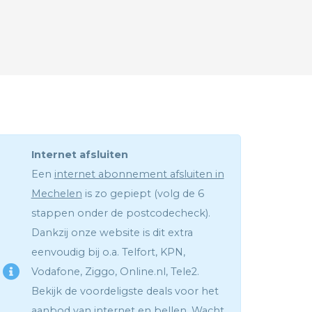
Internet afsluiten
Een
internet abonnement afsluiten in
Mechelen
is zo gepiept (volg de 6
stappen onder de postcodecheck).
Dankzij onze website is dit extra
eenvoudig bij o.a. Telfort, KPN,
Vodafone, Ziggo, Online.nl, Tele2.
Bekijk de voordeligste deals voor het
aanbod van internet en bellen. Wacht