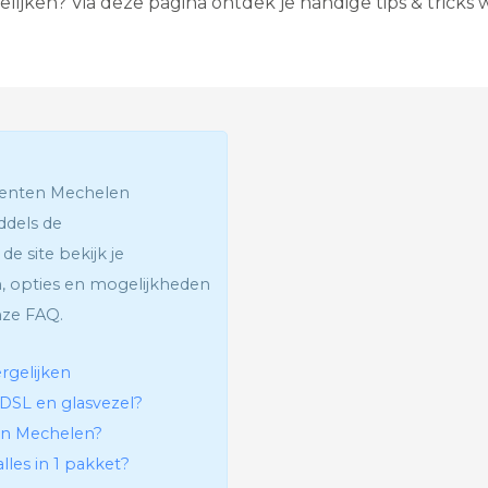
elijken? Via deze pagina ontdek je handige tips & trick
G
l
a
s
v
e
z
e
l
menten Mechelen
I
n
ddels de
t
de site bekijk je
e
r
, opties en mogelijkheden
a
nze FAQ.
c
t
i
rgelijken
e
v
ADSL en glasvezel?
e
 in Mechelen?
T
e
lles in 1 pakket?
l