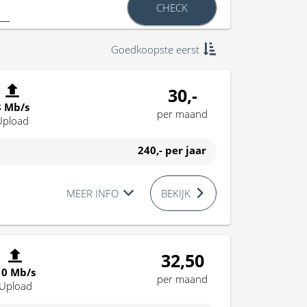
CHECK
Goedkoopste eerst
30,-
8 Mb/s
per maand
Upload
240,-
per jaar
MEER INFO
BEKIJK
32,50
10 Mb/s
per maand
Upload