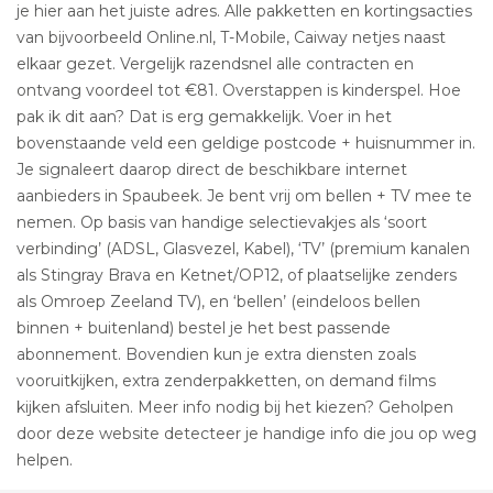
je hier aan het juiste adres. Alle pakketten en kortingsacties
van bijvoorbeeld Online.nl, T-Mobile, Caiway netjes naast
elkaar gezet. Vergelijk razendsnel alle contracten en
ontvang voordeel tot €81. Overstappen is kinderspel. Hoe
pak ik dit aan? Dat is erg gemakkelijk. Voer in het
bovenstaande veld een geldige postcode + huisnummer in.
Je signaleert daarop direct de beschikbare internet
aanbieders in Spaubeek. Je bent vrij om bellen + TV mee te
nemen. Op basis van handige selectievakjes als ‘soort
verbinding’ (ADSL, Glasvezel, Kabel), ‘TV’ (premium kanalen
als Stingray Brava en Ketnet/OP12, of plaatselijke zenders
als Omroep Zeeland TV), en ‘bellen’ (eindeloos bellen
binnen + buitenland) bestel je het best passende
abonnement. Bovendien kun je extra diensten zoals
vooruitkijken, extra zenderpakketten, on demand films
kijken afsluiten. Meer info nodig bij het kiezen? Geholpen
door deze website detecteer je handige info die jou op weg
helpen.