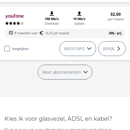
32,50
100 Mb/s
10 Mb/s
per maand
Download
Upload
8 maanden voor
16,25 per maand
260,-
p/j
MEER INFO
BEKIJK
Vergelijken
Meer abonnementen
Kies ik voor glasvezel, ADSL en kabel?
Stap jij over op een alternatieve internetaansluiting in