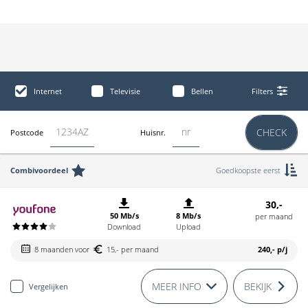
Internet
Televisie
Bellen
Filters
CHECK
Postcode
Huisnr.
Combivoordeel
Goedkoopste eerst
30,-
50 Mb/s
8 Mb/s
per maand
Download
Upload
8 maanden voor
15,- per maand
240,-
p/j
MEER INFO
BEKIJK
Vergelijken