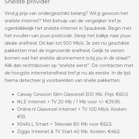
Snelste provider
Vind jij prijs van ondergeschikt belang? Wil jij gewoon het
snelste internet? Met behulp van de vergelijker tref je
ogenblikkelijk het snelste internet in Spaubeek. Begin met
het invullen van jouw postcode. Sleep het balkje naar jouw
ideale snelheid. Dit kan tot 500 Mb/s. Je ziet nu geschikte
pakketten met de ingevoerde snelheid. Gelijk te weten
komen wat het snelste abonnement is bij jou in de straat?
Klik dan rechtsboven op “snelste eerst”. De contracten met
de hoogste internetsnelheid tref je nu als eerste. In de lijst
hierna detecteer jij voorbeelden van snelle pakketten.
Caiway Gewoon Slim Glasvezel 300 Mb. Prijs: €60,5.
NLE Internet + TV 20 Mb / 1 Mb voor +/- €39,95.
Online.nl Glasvezel Internet + TV 100 Mb/s. Kosten:
€53.
XS4ALL Smart + Televisie 80 Mb voor €62,5.
Ziggo Internet & TV Start 40 Mb. Kosten: €46,5.