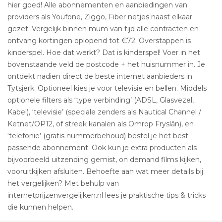
hier goed! Alle abonnementen en aanbiedingen van
providers als Youfone, Ziggo, Fiber netjes naast elkaar
gezet. Vergelijk binnen mum van tijd alle contracten en
ontvang kortingen oplopend tot €72. Overstappen is
kinderspel. Hoe dat werkt? Dat is kinderspel! Voer in het
bovenstaande veld de postcode + het huisnummer in. Je
ontdekt nadien direct de beste internet aanbieders in
Tytsjerk. Optioneel kies je voor televisie en bellen. Middels
optionele filters als ‘type verbinding’ (ADSL, Glasvezel,
Kabel), ‘televisie’ (speciale zenders als Nautical Channel /
Ketnet/OP12, of streek kanalen als Omrop Fryslân), en
‘telefonie’ (gratis nummerbehoud) bestel je het best
passende abonnement. Ook kun je extra producten als
bijvoorbeeld uitzending gemist, on demand films kijken,
vooruitkijken afsluiten. Behoefte aan wat meer details bij
het vergelijken? Met behulp van
internetprijzenvergelijken.nl lees je praktische tips & tricks
die kunnen helpen.