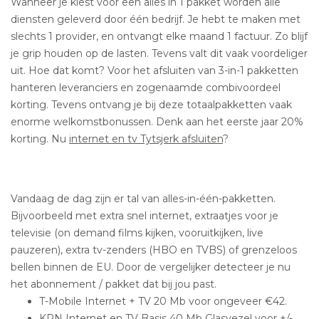
Wanneer je kiest voor een alles in 1 pakket worden alle
diensten geleverd door één bedrijf. Je hebt te maken met
slechts 1 provider, en ontvangt elke maand 1 factuur. Zo blijf
je grip houden op de lasten. Tevens valt dit vaak voordeliger
uit. Hoe dat komt? Voor het afsluiten van 3-in-1 pakketten
hanteren leveranciers en zogenaamde combivoordeel
korting. Tevens ontvang je bij deze totaalpakketten vaak
enorme welkomstbonussen. Denk aan het eerste jaar 20%
korting. Nu
internet en tv Tytsjerk afsluiten
?
Vandaag de dag zijn er tal van alles-in-één-pakketten.
Bijvoorbeeld met extra snel internet, extraatjes voor je
televisie (on demand films kijken, vooruitkijken, live
pauzeren), extra tv-zenders (HBO en TVBS) of grenzeloos
bellen binnen de EU. Door de vergelijker detecteer je nu
het abonnement / pakket dat bij jou past.
T-Mobile Internet + TV 20 Mb voor ongeveer €42.
KPN Internet en TV Basis 40 Mb Glasvezel voor +/-