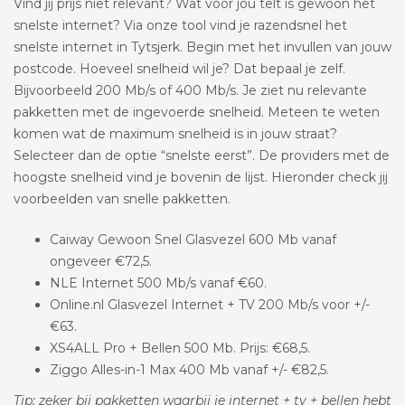
Vind jij prijs niet relevant? Wat voor jou telt is gewoon het
snelste internet? Via onze tool vind je razendsnel het
snelste internet in Tytsjerk. Begin met het invullen van jouw
postcode. Hoeveel snelheid wil je? Dat bepaal je zelf.
Bijvoorbeeld 200 Mb/s of 400 Mb/s. Je ziet nu relevante
pakketten met de ingevoerde snelheid. Meteen te weten
komen wat de maximum snelheid is in jouw straat?
Selecteer dan de optie “snelste eerst”. De providers met de
hoogste snelheid vind je bovenin de lijst. Hieronder check jij
voorbeelden van snelle pakketten.
Caiway Gewoon Snel Glasvezel 600 Mb vanaf
ongeveer €72,5.
NLE Internet 500 Mb/s vanaf €60.
Online.nl Glasvezel Internet + TV 200 Mb/s voor +/-
€63.
XS4ALL Pro + Bellen 500 Mb. Prijs: €68,5.
Ziggo Alles-in-1 Max 400 Mb vanaf +/- €82,5.
Tip: zeker bij pakketten waarbij je internet + tv + bellen hebt