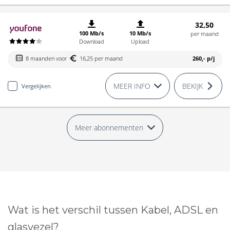
32,50
100 Mb/s
10 Mb/s
per maand
Download
Upload
8 maanden voor
16,25 per maand
260,-
p/j
MEER INFO
BEKIJK
Vergelijken
Meer abonnementen
Wat is het verschil tussen Kabel, ADSL en
glasvezel?