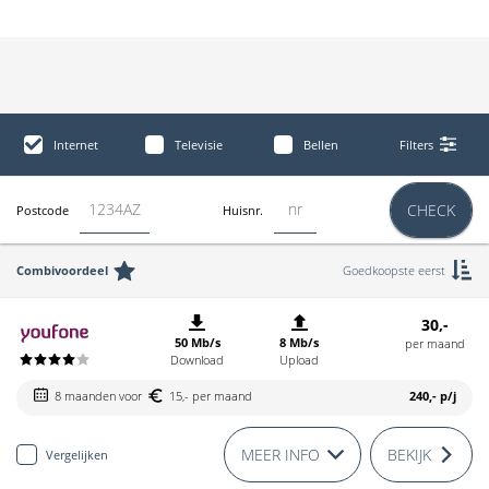
Internet
Televisie
Bellen
Filters
CHECK
Postcode
Huisnr.
Combivoordeel
Goedkoopste eerst
30,-
50 Mb/s
8 Mb/s
per maand
Download
Upload
8 maanden voor
15,- per maand
240,-
p/j
MEER INFO
BEKIJK
Vergelijken