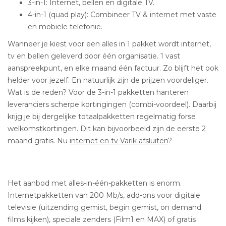
3-in-1: Internet, bellen en digitale TV.
4-in-1 (quad play): Combineer TV & internet met vaste
en mobiele telefonie.
Wanneer je kiest voor een alles in 1 pakket wordt internet,
tv en bellen geleverd door één organisatie. 1 vast
aanspreekpunt, en elke maand één factuur. Zo blijft het ook
helder voor jezelf. En natuurlijk zijn de prijzen voordeliger.
Wat is de reden? Voor de 3-in-1 pakketten hanteren
leveranciers scherpe kortingingen (combi-voordeel). Daarbij
krijg je bij dergelijke totaalpakketten regelmatig forse
welkomstkortingen. Dit kan bijvoorbeeld zijn de eerste 2
maand gratis. Nu
internet en tv Varik afsluiten
?
Het aanbod met alles-in-één-pakketten is enorm.
Internetpakketten van 200 Mb/s, add-ons voor digitale
televisie (uitzending gemist, begin gemist, on demand
films kijken), speciale zenders (Film1 en MAX) of gratis