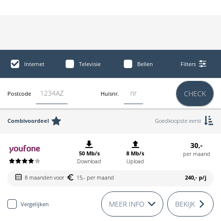
Internet
Televisie
Bellen
Filters
CHECK
Postcode
Huisnr.
Combivoordeel
Goedkoopste eerst
30,-
50 Mb/s
8 Mb/s
per maand
Download
Upload
8 maanden voor
15,- per maand
240,-
p/j
MEER INFO
BEKIJK
Vergelijken