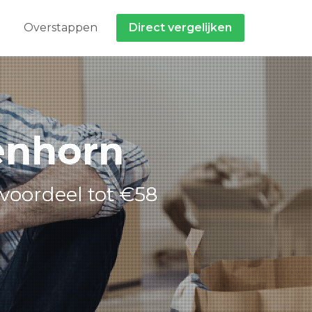
Overstappen
Direct vergelijken
enhorn
voordeel tot €58