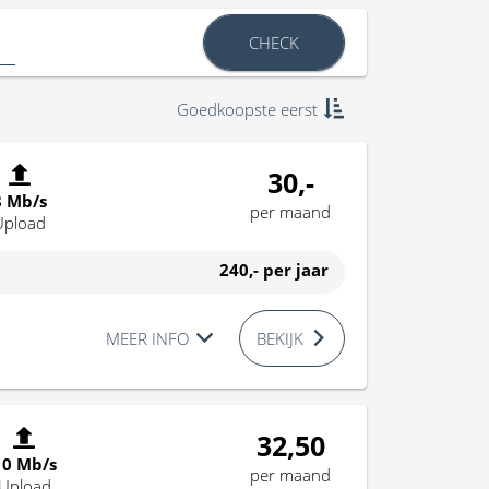
CHECK
Goedkoopste eerst
30,-
8 Mb/s
per maand
Upload
240,-
per jaar
MEER INFO
BEKIJK
32,50
10 Mb/s
per maand
Upload