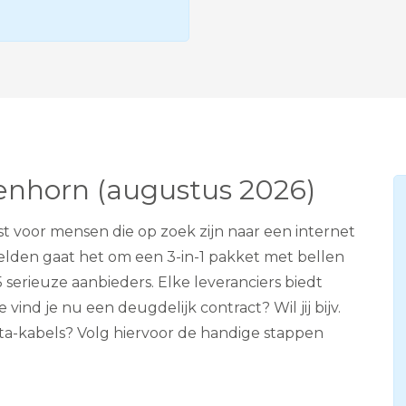
e
v
i
s
i
e
A
D
S
L
venhorn (augustus 2026)
st voor mensen die op zoek zijn naar een internet
elden gaat het om een 3-in-1 pakket met bellen
5 serieuze aanbieders. Elke leveranciers biedt
ind je nu een deugdelijk contract? Wil jij bijv.
data-kabels? Volg hiervoor de handige stappen