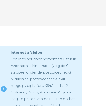
Internet afsluiten
Een
internet abonnement afsluiten in
Avenhorn
is kinderspel (volg de 6
stappen onder de postcodecheck).
Middels de postcodecheck is dit
mogelijk bij Telfort, XS4ALL, Tele2,
Online.nl, Ziggo, Vodafone. Altijd de
laagste prijzen van pakketten op basis
van o.a. tv en internet. Dit is het