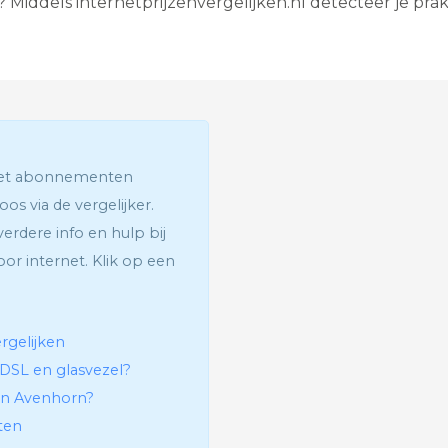
? Middels internetprijzenvergelijken.nl detecteer je prakt
G
l
a
s
v
e
z
e
l
rnet abonnementen
I
n
os via de vergelijker.
t
j verdere info en hulp bij
e
r
or internet. Klik op een
a
c
t
i
rgelijken
e
v
ADSL en glasvezel?
e
 in Avenhorn?
T
e
tten
l