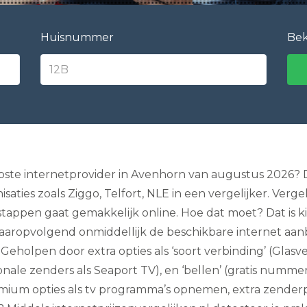
e
l
e
Huisnummer
Bek
v
i
s
i
e
I
n
t
e
r
n
ste internetprovider in Avenhorn van augustus 2026? Dan
e
ies zoals Ziggo, Telfort, NLE in een vergelijker. Verg
t
e
tappen gaat gemakkelijk online. Hoe dat moet? Dat is ki
n
aropvolgend onmiddellijk de beschikbare internet aanbi
B
e
eholpen door extra opties als ‘soort verbinding’ (Glasv
l
l
ionale zenders als Seaport TV), en ‘bellen’ (gratis num
e
emium opties als tv programma’s opnemen, extra zenderpa
n