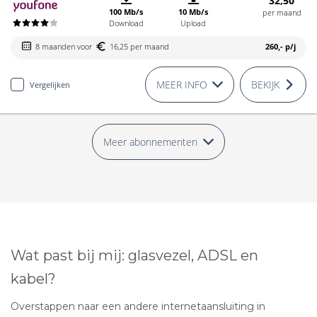
32,50
100 Mb/s
10 Mb/s
per maand
Download
Upload
8 maanden voor
16,25 per maand
260,-
p/j
MEER INFO
BEKIJK
Vergelijken
Meer abonnementen
Wat past bij mij: glasvezel, ADSL en
kabel?
Overstappen naar een andere internetaansluiting in