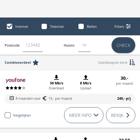
Internet
Televisie
Bellen
Filters
CHECK
Postcode
Huisnr.
Combivoordeel
Goedkoopste eerst
30,-
50 Mb/s
8 Mb/s
per maand
Download
Upload
8 maanden voor
15,- per maand
240,-
p/j
MEER INFO
BEKIJK
Vergelijken