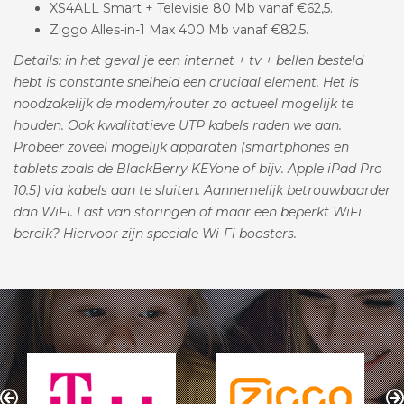
XS4ALL Smart + Televisie 80 Mb vanaf €62,5.
Ziggo Alles-in-1 Max 400 Mb vanaf €82,5.
Details: in het geval je een internet + tv + bellen besteld
hebt is constante snelheid een cruciaal element. Het is
noodzakelijk de modem/router zo actueel mogelijk te
houden. Ook kwalitatieve UTP kabels raden we aan.
Probeer zoveel mogelijk apparaten (smartphones en
tablets zoals de BlackBerry KEYone of bijv. Apple iPad Pro
10.5) via kabels aan te sluiten. Aannemelijk betrouwbaarder
dan WiFi. Last van storingen of maar een beperkt WiFi
bereik? Hiervoor zijn speciale Wi-Fi boosters.