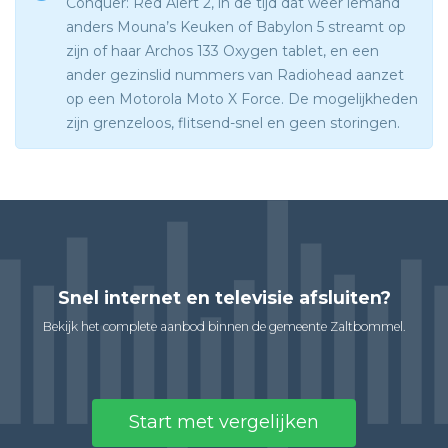
Conquer: Red Alert 2, in de tijd dat weer iemand
anders Mouna’s Keuken of Babylon 5 streamt op
zijn of haar Archos 133 Oxygen tablet, en een
ander gezinslid nummers van Radiohead aanzet
op een Motorola Moto X Force. De mogelijkheden
zijn grenzeloos, flitsend-snel en geen storingen.
Snel internet en televisie afsluiten?
Bekijk het complete aanbod binnen de gemeente Zaltbommel.
Start met vergelijken