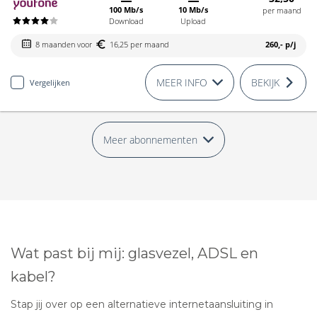
100 Mb/s
10 Mb/s
per maand
Download
Upload
8 maanden voor
16,25 per maand
260,-
p/j
MEER INFO
BEKIJK
Vergelijken
Meer abonnementen
Wat past bij mij: glasvezel, ADSL en
kabel?
Stap jij over op een alternatieve internetaansluiting in