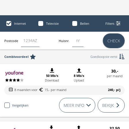
Internet
Televisie
Bellen
Filters
CHECK
Postcode
Huisnr.
Combivoordeel
Goedkoopste eerst
30,-
50 Mb/s
8 Mb/s
per maand
Download
Upload
8 maanden voor
15,- per maand
240,-
p/j
MEER INFO
BEKIJK
Vergelijken
32,50