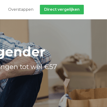
Overstappen
Direct vergelijken
agender
ingen tot wel €57