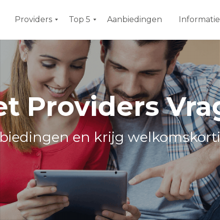
Providers
Top 5
Aanbiedingen
Informatie
G
A
o
l
e
l
d
e
k
s
o
i
et Providers Vr
o
n
p
1
s
I
t
n
anbiedingen en krijg welkomskort
e
t
e
r
n
e
t
e
n
T