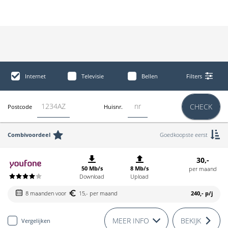
Internet
Televisie
Bellen
Filters
CHECK
Postcode
Huisnr.
Combivoordeel
Goedkoopste eerst
30,-
50 Mb/s
8 Mb/s
per maand
Download
Upload
8 maanden voor
15,- per maand
240,-
p/j
MEER INFO
BEKIJK
Vergelijken