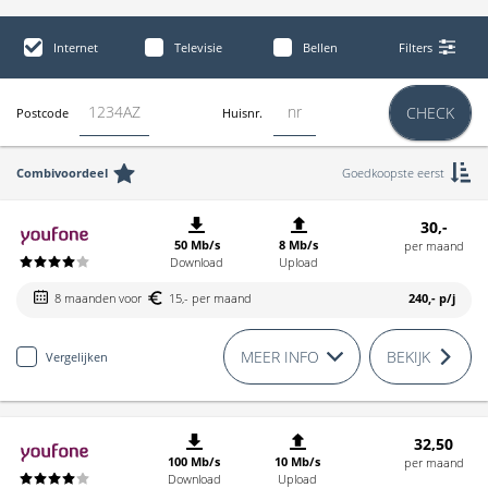
Internet
Televisie
Bellen
Filters
CHECK
Postcode
Huisnr.
Combivoordeel
Goedkoopste eerst
30,-
50 Mb/s
8 Mb/s
per maand
Download
Upload
8 maanden voor
15,- per maand
240,-
p/j
MEER INFO
BEKIJK
Vergelijken
32,50
100 Mb/s
10 Mb/s
per maand
Download
Upload